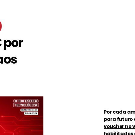
 por
aos
Por cada am
para futuro
voucher no v
habilitados