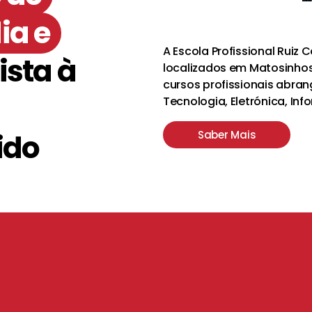
ia e
A Escola Profissional Ruiz 
sta à
localizados em Matosinhos
cursos profissionais abra
Tecnologia, Eletrónica, Inf
ido
Saber Mais