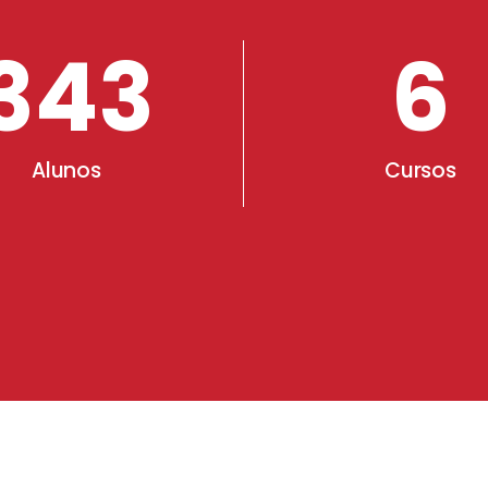
343
6
Alunos
Cursos