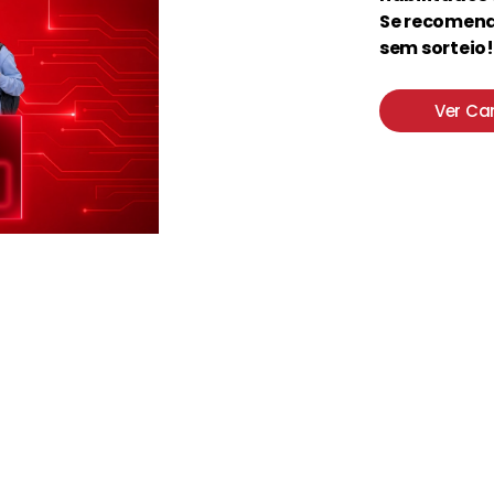
Se recomend
sem sorteio!
Ver C