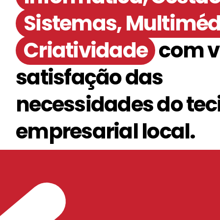
Sistemas, Multiméd
Criatividade
com vi
satisfação das
necessidades do tec
empresarial local.