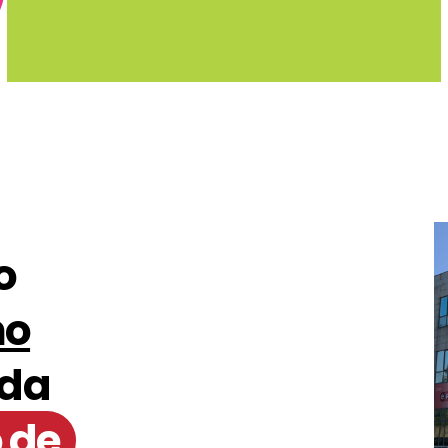
o
no
 da
 de