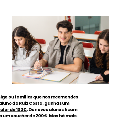
igo ou familiar que nos recomendes
 aluno da Ruiz Costa, ganhas um
alor de 100€
. Os novos alunos ficam
 a um
voucher de 200€
. Mas há mais.