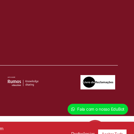
Fala com o nosso EduBot
em