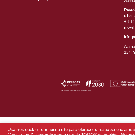
Senho
Pared
(chama
+351 
móvel 
info_p
Alamed
127 P
Usamos cookies em nosso site para oferecer uma experiência mais r