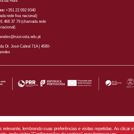
ra da Hora
es:
+351
22 092 9340
da rede fixa nacional)
91 468 37 79
(chamada rede
nacional)
aredes@ruizcosta.edu.pt
a Dr. José Cabral 71A | 4580-
aredes
elevante, lembrando suas preferências e visitas repetidas. Ao clicar 