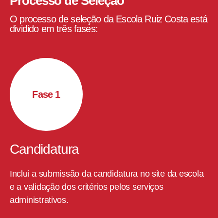
Processo de Seleção
O processo de seleção da Escola Ruiz Costa está
dividido em três fases:
Fase 1
Candidatura
Inclui a submissão da candidatura no site da escola
E
to
e a validação dos critérios pelos serviços
e
administrativos.