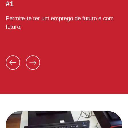
#1
Permite-te ter um emprego de futuro e com
V
.
futuro;
P