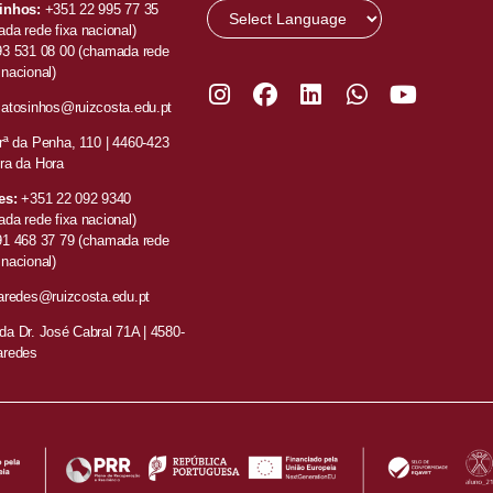
inhos:
+351 22 995 77 35
da rede fixa nacional)
93 531 08 00
(chamada rede
nacional)
atosinhos@ruizcosta.edu.pt
ª da Penha, 110 |
4460-423
ra da Hora
es:
+351
22 092 9340
da rede fixa nacional)
91 468 37 79
(chamada rede
nacional)
aredes@ruizcosta.edu.pt
a Dr. José Cabral 71A | 4580-
aredes