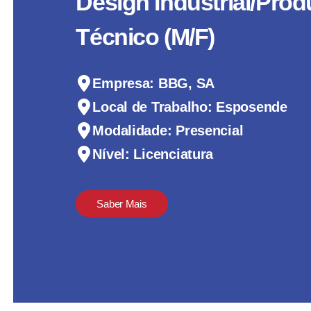
Design Industrial/Pro
Técnico (M/F)
Empresa: BBG, SA
Local de Trabalho: Esposende
Modalidade: Presencial
Nível: Licenciatura
Saber Mais