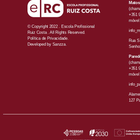
Matos
(chama
+351 
móvel 
© Copyright 2022 . Escola Profissional
info_m
Ruiz Costa . All Rights Reserved.
Política de Privacidade.
Rua Sr
Developed by
Sanzza.
Senho
Pared
(chama
+351 
móvel 
info_p
Alamed
127 P