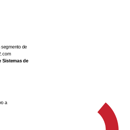
um segmento de
P, com
e Sistemas de
vo a