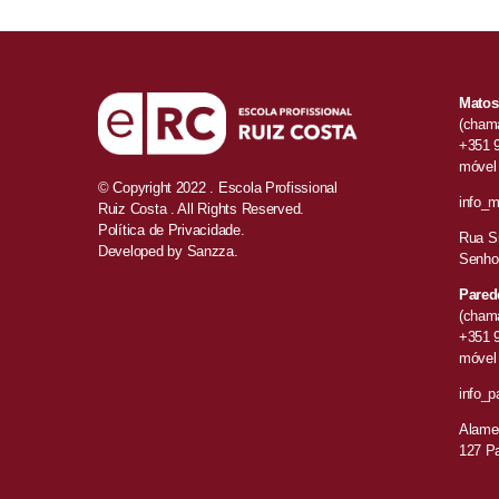
Matos
(chama
+351 
móvel 
© Copyright 2022 . Escola Profissional
info_m
Ruiz Costa . All Rights Reserved.
Política de Privacidade.
Rua Sr
Developed by
Sanzza.
Senho
Pared
(chama
+351 
móvel 
info_p
Alamed
127 P