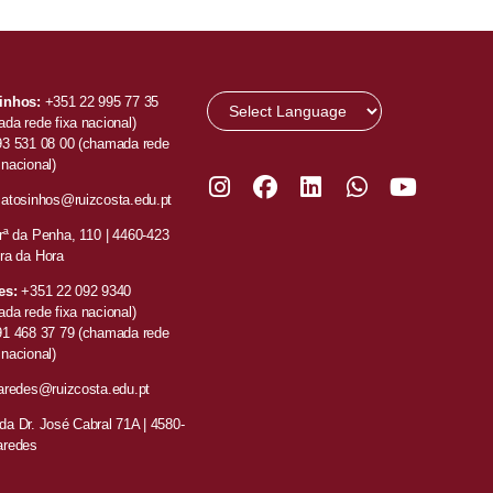
inhos:
+351 22 995 77 35
da rede fixa nacional)
93 531 08 00
(chamada rede
nacional)
atosinhos@ruizcosta.edu.pt
ª da Penha, 110 |
4460-423
ra da Hora
es:
+351
22 092 9340
da rede fixa nacional)
91 468 37 79
(chamada rede
nacional)
aredes@ruizcosta.edu.pt
a Dr. José Cabral 71A | 4580-
aredes