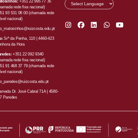
tosinhos:
+351 22 995 77 35
hamada rede fixa nacional)
51 93 531 08 00
(chamada rede
vel nacional)
fo_matosinhos@ruizcosta.edu.pt
a Srª da Penha, 110 |
4460-423
nhora da Hora
redes:
+351
22 092 9340
hamada rede fixa nacional)
51 91 468 37 79
(chamada rede
vel nacional)
fo_paredes@ruizcosta.edu.pt
ameda Dr. José Cabral 71A | 4580-
7 Paredes