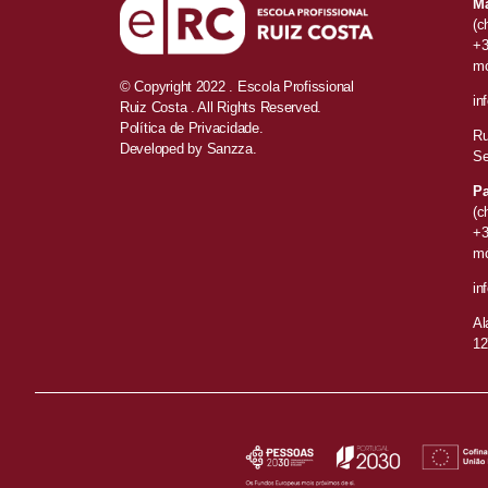
Ma
(c
+3
mó
© Copyright 2022 . Escola Profissional
in
Ruiz Costa . All Rights Reserved.
Política de Privacidade.
Ru
Developed by
Sanzza.
Se
Pa
(c
+3
mó
in
Al
12