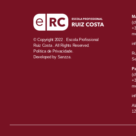
Ma
(c
+3
mó
© Copyright 2022 . Escola Profissional
in
Ruiz Costa . All Rights Reserved.
Política de Privacidade.
Ru
Developed by
Sanzza.
Se
Pa
(c
+3
mó
in
Al
12