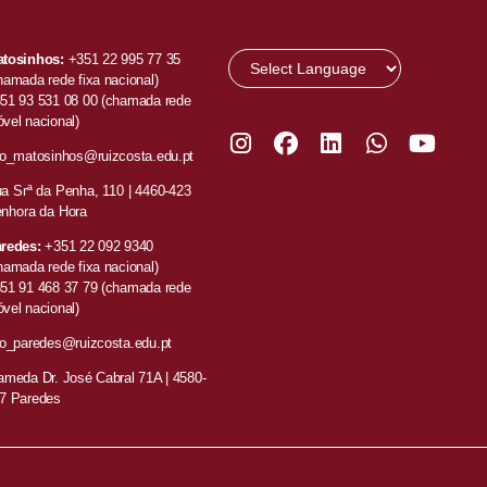
tosinhos:
+351 22 995 77 35
hamada rede fixa nacional)
51 93 531 08 00
(chamada rede
vel nacional)
fo_matosinhos@ruizcosta.edu.pt
a Srª da Penha, 110 |
4460-423
nhora da Hora
redes:
+351
22 092 9340
hamada rede fixa nacional)
51 91 468 37 79
(chamada rede
vel nacional)
fo_paredes@ruizcosta.edu.pt
ameda Dr. José Cabral 71A | 4580-
7 Paredes