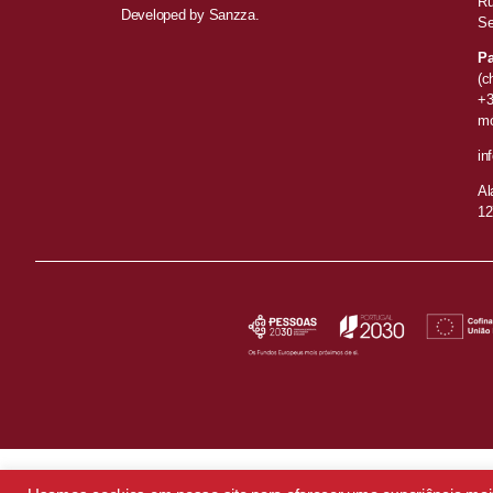
Ru
Developed by
Sanzza.
Se
Pa
(c
+3
mó
in
Al
12