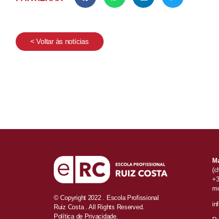
< Voltar às notícias
Ma
(c
+3
mó
© Copyright 2022 . Escola Profissional
in
Ruiz Costa . All Rights Reserved.
Política de Privacidade.