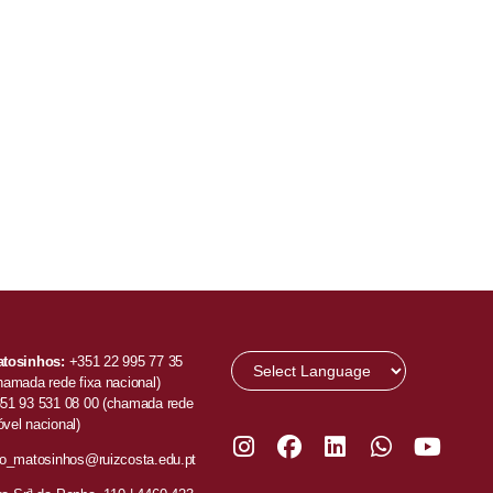
tosinhos:
+351 22 995 77 35
hamada rede fixa nacional)
51 93 531 08 00
(chamada rede
vel nacional)
fo_matosinhos@ruizcosta.edu.pt