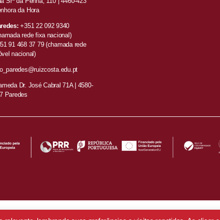
a Srª da Penha, 110 |
4460-423
nhora da Hora
redes:
+351
22 092 9340
hamada rede fixa nacional)
51 91 468 37 79
(chamada rede
vel nacional)
fo_paredes@ruizcosta.edu.pt
ameda Dr. José Cabral 71A | 4580-
7 Paredes