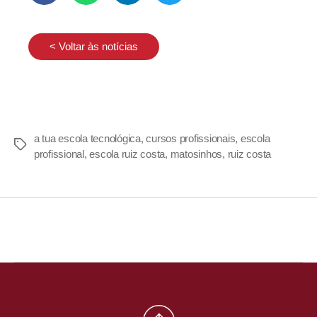
< Voltar às notícias
a tua escola tecnológica
,
cursos profissionais
,
escola
profissional
,
escola ruiz costa
,
matosinhos
,
ruiz costa