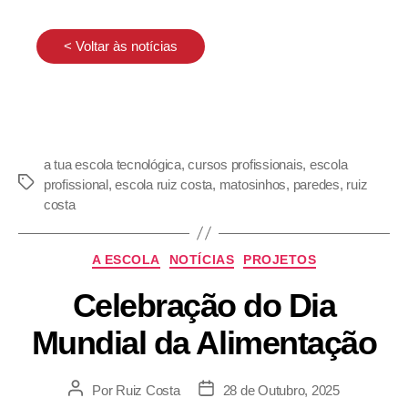
< Voltar às notícias
a tua escola tecnológica
,
cursos profissionais
,
escola
profissional
,
escola ruiz costa
,
matosinhos
,
paredes
,
ruiz
costa
A ESCOLA
NOTÍCIAS
PROJETOS
Celebração do Dia
Mundial da Alimentação
Por
Ruiz Costa
28 de Outubro, 2025