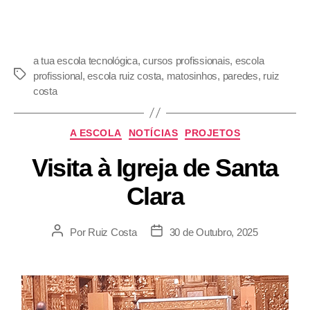
a tua escola tecnológica
,
cursos profissionais
,
escola
profissional
,
escola ruiz costa
,
matosinhos
,
paredes
,
ruiz
costa
A ESCOLA
NOTÍCIAS
PROJETOS
Visita à Igreja de Santa
Clara
Por
Ruiz Costa
30 de Outubro, 2025