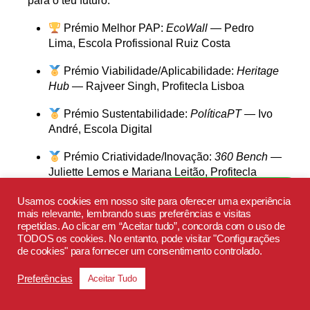
para o teu futuro.
Prémio Melhor PAP:
EcoWall
— Pedro
Lima,
Escola Profissional Ruiz Costa
Prémio Viabilidade/Aplicabilidade:
Heritage
Hub
— Rajveer Singh,
Profitecla Lisboa
Prémio Sustentabilidade:
PolíticaPT
— Ivo
André,
Escola Digital
Prémio Criatividade/Inovação:
360 Bench
—
Juliette Lemos e Mariana Leitão,
Profitecla
Viseu
Fala com o nosso EduBot
Usamos cookies em nosso site para oferecer uma experiência
mais relevante, lembrando suas preferências e visitas
Prémio Apresentação
repetidas. Ao clicar em “Aceitar tudo”, concorda com o uso de
(Pitch):
FindYourPet
— Afonso Alves e
TODOS os cookies. No entanto, pode visitar "Configurações
Alexandre Pereira,
Profitecla Barcelos
de cookies" para fornecer um consentimento controlado.
Prémio do Público:
FindYourPet
— Afonso
Preferências
Aceitar Tudo
Alves e Alexandre Pereira,
Profitecla Barcelos