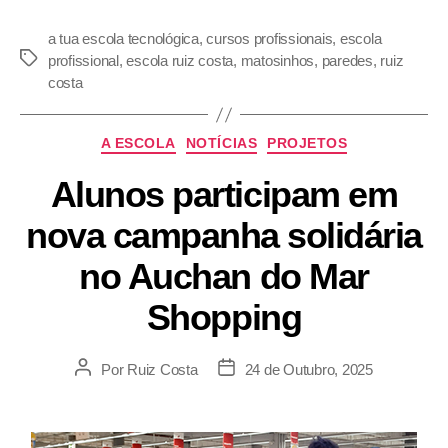
a tua escola tecnológica
,
cursos profissionais
,
escola
profissional
,
escola ruiz costa
,
matosinhos
,
paredes
,
ruiz
costa
A ESCOLA
NOTÍCIAS
PROJETOS
Alunos participam em
nova campanha solidária
no Auchan do Mar
Shopping
Por
Ruiz Costa
24 de Outubro, 2025