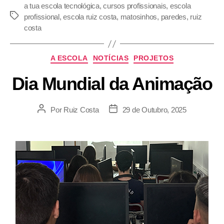
a tua escola tecnológica
,
cursos profissionais
,
escola
profissional
,
escola ruiz costa
,
matosinhos
,
paredes
,
ruiz
costa
A ESCOLA
NOTÍCIAS
PROJETOS
Dia Mundial da Animação
Por
Ruiz Costa
29 de Outubro, 2025