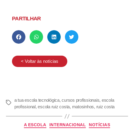
PARTILHAR
< Voltar às notícias
a tua escola tecnológica
,
cursos profissionais
,
escola
profissional
,
escola ruiz costa
,
matosinhos
,
ruiz costa
A ESCOLA
INTERNACIONAL
NOTÍCIAS