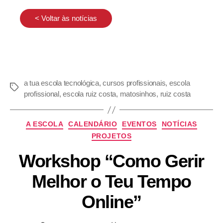
< Voltar às notícias
a tua escola tecnológica
,
cursos profissionais
,
escola
profissional
,
escola ruiz costa
,
matosinhos
,
ruiz costa
A ESCOLA
CALENDÁRIO
EVENTOS
NOTÍCIAS
PROJETOS
Workshop “Como Gerir
Melhor o Teu Tempo
Online”