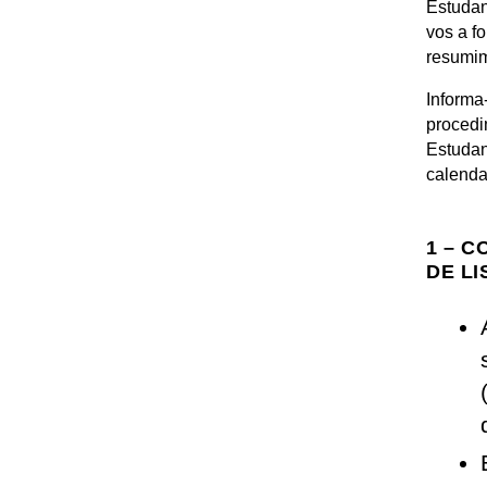
Estudan
vos a f
resumim
Informa
procedi
Estudan
calenda
1 – 
DE LI