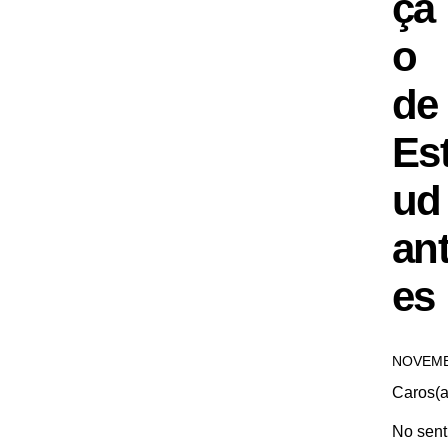
çã
o
de
Es
ud
an
es
NOVEMB
Caros(a
No sent