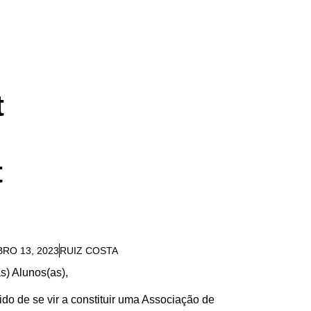
t
t
RO 13, 2023
RUIZ COSTA
s) Alunos(as),
ido de se vir a constituir uma Associação de