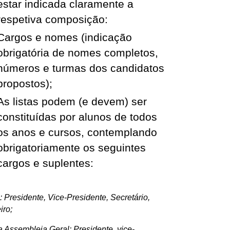
estar indicada claramente a
respetiva composição:
Cargos e nomes (indicação
obrigatória de nomes completos,
números e turmas dos candidatos
propostos);
As listas podem (e devem) ser
constituídas por alunos de todos
os anos e cursos, contemplando
obrigatoriamente os seguintes
cargos e suplentes:
: Presidente, Vice-Presidente, Secretário,
iro;
 Assembleia Geral: Presidente, vice-