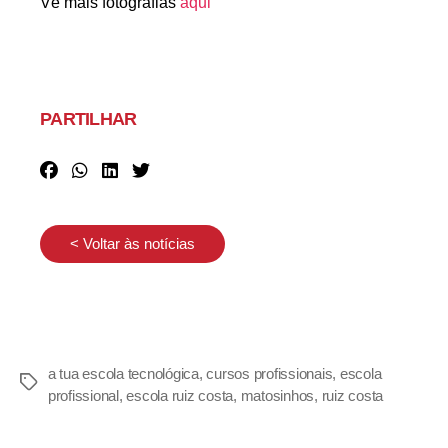
Vê mais fotografias
aqui
PARTILHAR
< Voltar às notícias
a tua escola tecnológica
,
cursos profissionais
,
escola
profissional
,
escola ruiz costa
,
matosinhos
,
ruiz costa