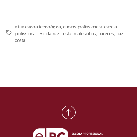
a tua escola tecnológica
,
cursos profissionais
,
escola
profissional
,
escola ruiz costa
,
matosinhos
,
paredes
,
ruiz
costa