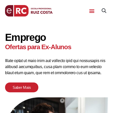
Emprego
Ofertas para Ex-Alunos
Illate optat ut maio inim aut vollecto ipid qui nossusapis nis
alibusd aecumquibus, cusa plam commo to eum velesto
blaut etum quam, que rem et ommolorero cus ut ipsama.
Saber Mais