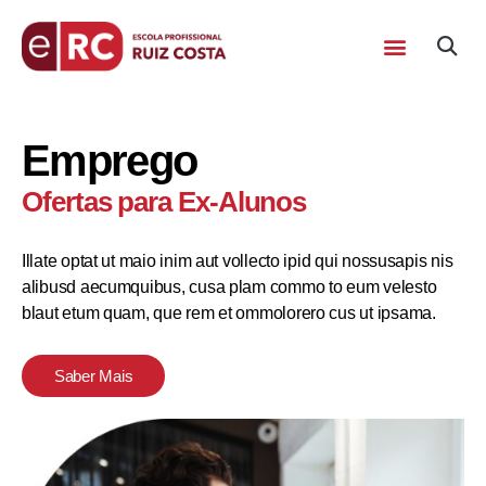
Emprego
Ofertas para Ex-Alunos
Illate optat ut maio inim aut vollecto ipid qui nossusapis nis
alibusd aecumquibus, cusa plam commo to eum velesto
blaut etum quam, que rem et ommolorero cus ut ipsama.
Saber Mais